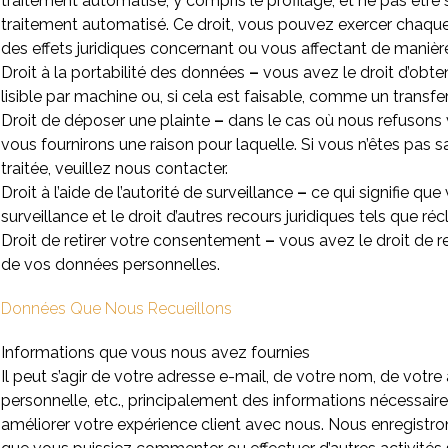
traitement automatisé, y compris le profilage; et ne pas êtr
traitement automatisé. Ce droit, vous pouvez exercer chaque fo
des effets juridiques concernant ou vous affectant de manière 
Droit à la portabilité des données
–
vous avez le droit d’obt
lisible par machine ou, si cela est faisable, comme un transfer
Droit de déposer une plainte
–
dans le cas où nous refusons 
vous fournirons une raison pour laquelle. Si vous n’êtes pas 
traitée, veuillez nous contacter.
Droit à l’aide de l’autorité de surveillance
–
ce qui signifie que 
surveillance et le droit d’autres recours juridiques tels que
Droit de retirer votre consentement
–
vous avez le droit de r
de vos données personnelles.
Données Que Nous Recueillons
Informations que vous nous avez fournies
Il peut s’agir de votre adresse e-mail, de votre nom, de votre
personnelle, etc., principalement des informations nécessaire
améliorer votre expérience client avec nous. Nous enregistro