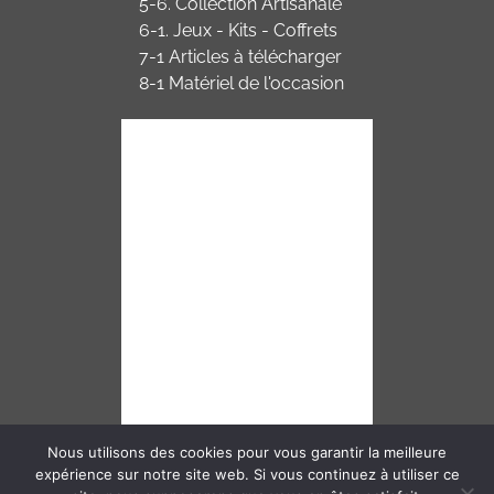
5-6. Collection Artisanale
6-1. Jeux - Kits - Coffrets
7-1 Articles à télécharger
8-1 Matériel de l'occasion
Nous utilisons des cookies pour vous garantir la meilleure
expérience sur notre site web. Si vous continuez à utiliser ce
Mentions légales
–
CGU/CGV
–
RGPD
–
Plan du site
– © Copyright 2019 –