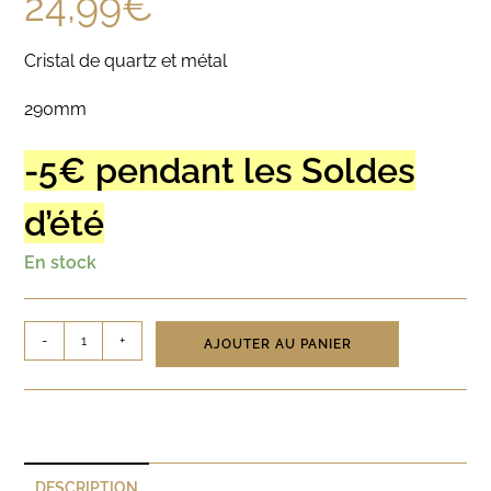
24,99
€
Cristal de quartz et métal
290mm
-5€ pendant les Soldes
d’été
En stock
-
+
AJOUTER AU PANIER
DESCRIPTION