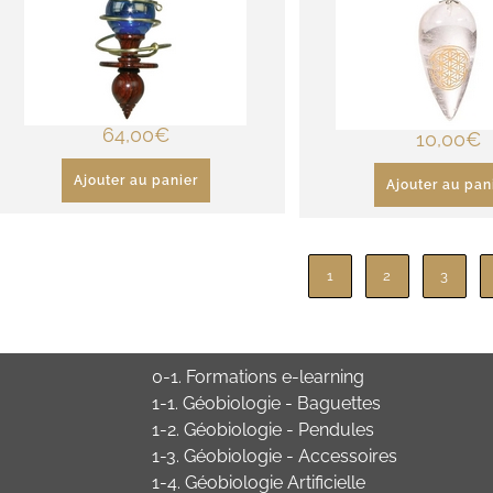
64,00
€
10,00
€
Ajouter au panier
Ajouter au pan
1
2
3
0-1. Formations e-learning
1-1. Géobiologie - Baguettes
1-2. Géobiologie - Pendules
1-3. Géobiologie - Accessoires
1-4. Géobiologie Artificielle