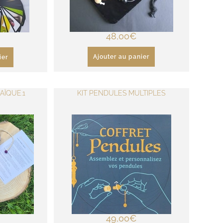
48,00
€
Ajouter au panier
ier
AÏQUE.1
KIT PENDULES MULTIPLES
49,00
€