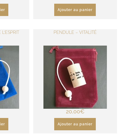
ier
Ajouter au panier
L’ESPRIT
PENDULE – VITALITÉ
20,00
€
ier
Ajouter au panier