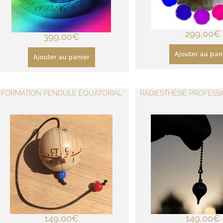
299,00
€
399,00
€
Ajouter au pan
Ajouter au panier
FORMATION PENDULE ÉQUATORIAL
RADIESTHÉSIE PROFESSI
149,00
€
149,00
€